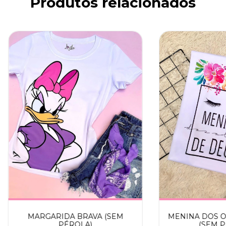
Produtos relacionados
MARGARIDA BRAVA (SEM
MENINA DOS O
PÉROLA)
(SEM P