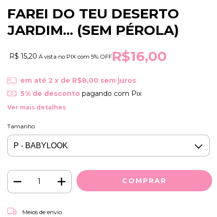
FAREI DO TEU DESERTO
JARDIM... (SEM PÉROLA)
R$16,00
R$ 15,20
Á vista no PIX com 5% OFF
em até
2
x de
R$8,00
sem juros
5% de desconto
pagando com Pix
Ver mais detalhes
Tamanho
ALTERAR CEP
Entregas para o CEP:
Meios de envio