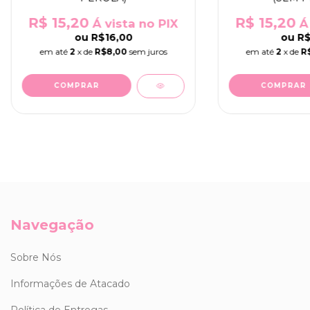
R$ 15,20
R$ 15,20
Á vista no PIX
Á 
ou
R$16,00
ou
R$
em até
2
x de
R$8,00
sem juros
em até
2
x de
R
COMPRAR
COMPRAR
Navegação
Sobre Nós
Informações de Atacado