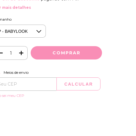
r mais detalhes
manho
ALTERAR CEP
regas para o CEP:
Meios de envio
CALCULAR
o sei meu CEP