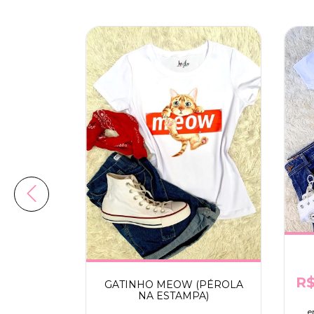
R$
s. (SEM
GATINHO MEOW (PÉROLA
NA ESTAMPA)
e