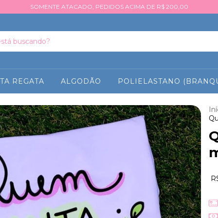
SOMENTE ATACADO, PEDIDOS ACIMA DE R$ 200,00
TA REGATA
ALGODÃO
POLIELASTANO (BRANQ
Iní
Qu
Q
m
R$