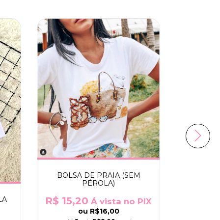
BOLSA DE PRAIA (SEM
PÉROLA)
MENIN
DEUS
LA
R$ 15,20
Á vista no PIX
ou
R$16,00
R$ 15,