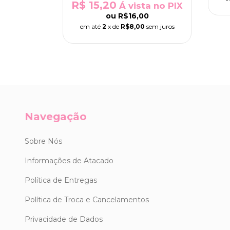
R$ 15,20
a no PIX
Á vista no PIX
0
ou
R$16,00
sem juros
em até
2
x de
R$8,00
sem juros
Navegação
Sobre Nós
Informações de Atacado
Política de Entregas
Política de Troca e Cancelamentos
Privacidade de Dados