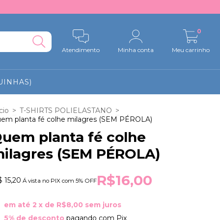
0
Atendimento
Minha conta
Meu carrinho
UINHAS)
cio
>
T-SHIRTS POLIELASTANO
>
em planta fé colhe milagres (SEM PÉROLA)
uem planta fé colhe
ilagres (SEM PÉROLA)
R$16,00
 15,20
Á vista no PIX com 5% OFF
em até
2
x de
R$8,00
sem juros
5% de desconto
pagando com Pix