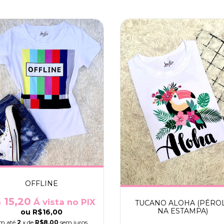
OFFLINE
 15,20
Á vista no PIX
TUCANO ALOHA (PÉRO
NA ESTAMPA)
ou
R$16,00
m até
2
x de
R$8,00
sem juros