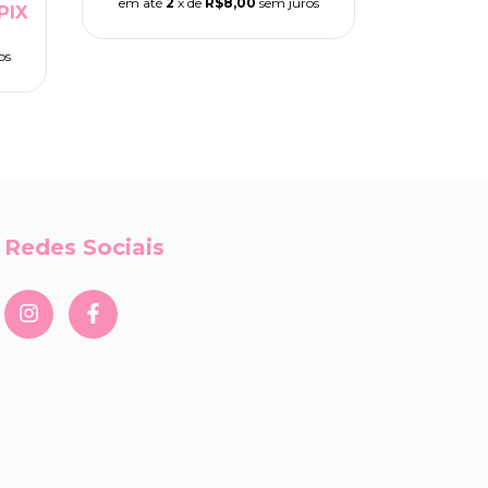
em até
2
x de
R$8,00
sem juros
PIX
em até
2
os
Redes Sociais