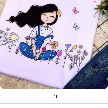
1
/
1