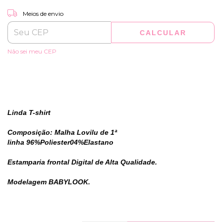
ALTERAR CEP
Entregas para o CEP:
Meios de envio
CALCULAR
Não sei meu CEP
Linda T-shirt
Composição: Malha Lovilu de 1ª
linha 96%Poliester04%Elastano
Estamparia frontal Digital de Alta Qualidade.
Modelagem BABYLOOK.