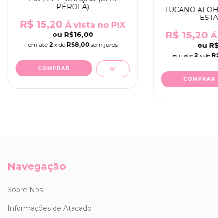
PÉROLA)
TUCANO ALOH
ESTA
R$ 15,20
Á vista no PIX
R$ 15,20
ou
R$16,00
Á 
ou
R$
em até
2
x de
R$8,00
sem juros
em até
2
x de
R
COMPRAR
COMPRAR
Navegação
Sobre Nós
Informações de Atacado